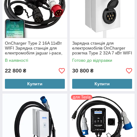
OnCharger Type 2 16A 11кВт
Зарядна станція для
WIFI Зарядна станція для
електромобілів OnCharger
електромобіля jaguar i-pace,
розетка Type 2 32A 7 кВт WIFI
porsche taycan, bmw ix i4 i3
(OC1S-32A-Type2)
В наявності
Готово до відправки
22 800
30 800
₴
₴
Купити
Купити
для Tesla