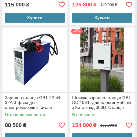
115 000
125 800
₴
₴
140 000 ₴
Купити
Купити
–6%
Зарядна станція GBT 22 кВт
Швидка зарядна станція GBT
32А 3-фази для
DC 40кВт для електромобілів
електромобілів з Китаю
з Китаю від 380В. Станція
Zeekr, BYD Tang L, Xiaomi
постійного струму 200-1000V
Готово до відправки
В наявності
su7, VW id4. Тиха версія!
DC.
88 500
154 800
₴
₴
165 000 ₴