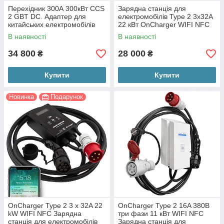
Перехідник 300А 300кВт CCS
Зарядна станція для
2 GBT DC. Адаптер для
електромобілів Type 2 3x32A
китайських електромобілів
22 кВт OnCharger WIFI NFC
VW ID4, Nissan Ariya, Zeekr X
(OC3P-32A-Type2)
В наявності
В наявності
34 800
28 000
₴
₴
Купити
Купити
Новинка
Подарунок
OnCharger Type 2 3 x 32A 22
OnCharger Type 2 16A 380В
kW WIFI NFC Зарядна
три фази 11 кВт WIFI NFC
станція для електромобілів
Зарядна станція для