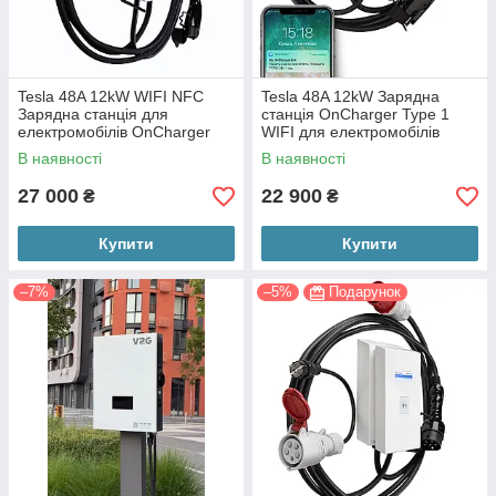
Tesla 48A 12kW WIFI NFC
Tesla 48A 12kW Зарядна
Зарядна станція для
станція OnCharger Type 1
електромобілів OnCharger
WIFI для електромобілів
Tesla Model S 3 X Y
Тесла MS M3 MX MY
В наявності
В наявності
27 000
22 900
₴
₴
Купити
Купити
–7%
–5%
Подарунок