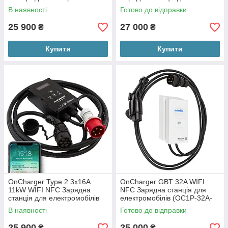
електромобілів (OC3P-16A-
В наявності
Готово до відправки
Type2) RCD 6mA+30mA
25 900
27 000
₴
₴
Купити
Купити
OnCharger Type 2 3x16A
OnCharger GBT 32A WIFI
11kW WIFI NFC Зарядна
NFC Зарядна станція для
станція для електромобілів
електромобілів (OC1P-32A-
OC3B-16A-Type2
GBT)
В наявності
Готово до відправки
25 900
25 000
₴
₴