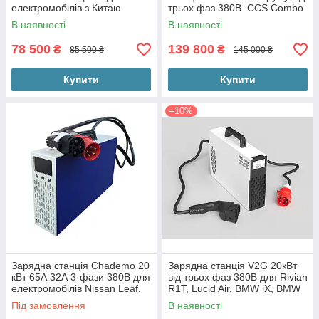
електромобілів з Китаю
трьох фаз 380В. CCS Combo
2 для Rivian R1T, Ford F150,
В наявності
В наявності
Lucid Air, BMW iX
78 500
139 800
₴
₴
85 500 ₴
145 000 ₴
Купити
Купити
–10%
Зарядна станція Chademo 20
Зарядна станція V2G 20кВт
кВт 65А 32А 3-фази 380В для
від трьох фаз 380В для Rivian
електромобілів Nissan Leaf,
R1T, Lucid Air, BMW iX, BMW
Kia Soul, Lexus UX300e
i4 CCS 1 CCS 2 DC
Під замовлення
В наявності