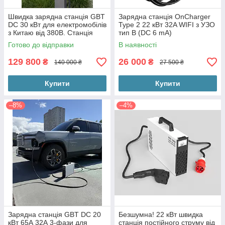
Швидка зарядна станція GBT
Зарядна станція OnCharger
DC 30 кВт для електромобілів
Type 2 22 кВт 32A WIFI з УЗО
з Китаю від 380В. Станція
тип B (DC 6 mA)
постійного струму 200-1000V
Готово до відправки
В наявності
DC.
129 800
26 000
₴
₴
140 000 ₴
27 500 ₴
Купити
Купити
–8%
–4%
Зарядна станція GBT DC 20
Безшумна! 22 кВт швидка
кВт 65А 32А 3-фази для
станція постійного струму від