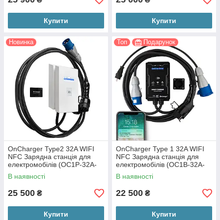
Купити
Купити
Новинка
Топ
Подарунок
OnCharger Type2 32A WIFI
OnCharger Type 1 32A WIFI
NFC Зарядна станція для
NFC Зарядна станція для
електромобілів (OC1P-32A-
електромобілів (OC1B-32A-
Type2)
J1772)
В наявності
В наявності
25 500
22 500
₴
₴
Купити
Купити