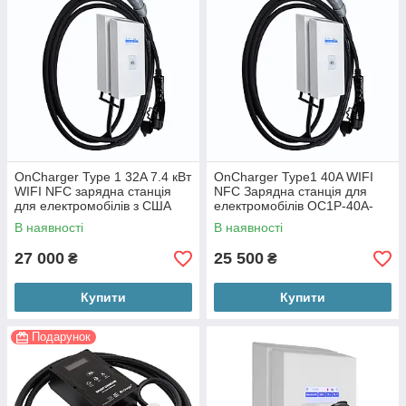
OnCharger Type 1 32A 7.4 кВт
OnCharger Type1 40A WIFI
WIFI NFC зарядна станція
NFC Зарядна станція для
для електромобілів з США
електромобілів OC1P-40A-
(OC1P-32A-J1772)
J1772 Tesla, Audi e-tron,
В наявності
В наявності
jaguar
27 000
25 500
₴
₴
Купити
Купити
Подарунок