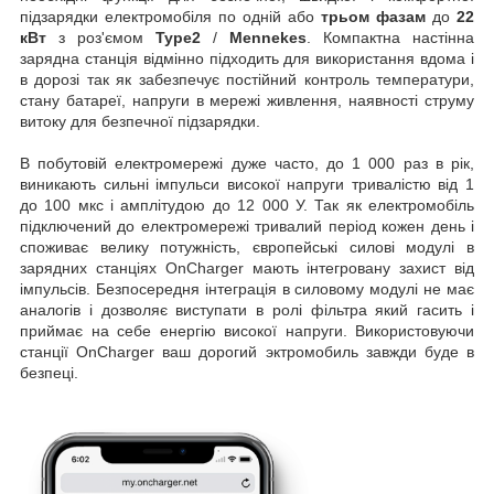
підзарядки електромобіля по одній або
трьом
фазам
до
22
кВт
з роз'ємом
Type2
/
Mennekes
. Компактна настінна
зарядна станція відмінно підходить для використання вдома і
в дорозі так як забезпечує постійний контроль температури,
стану батареї, напруги в мережі живлення, наявності струму
витоку для безпечної підзарядки.
В побутовій електромережі дуже часто, до 1 000 раз в рік,
виникають сильні імпульси високої напруги тривалістю від 1
до 100 мкс і амплітудою до 12 000 У. Так як електромобіль
підключений до електромережі тривалий період кожен день і
споживає велику потужність, європейські силові модулі в
зарядних станціях OnCharger мають інтегровану захист від
імпульсів. Безпосередня інтеграція в силовому модулі не має
аналогів і дозволяє виступати в ролі фільтра який гасить і
приймає на себе енергію високої напруги. Використовуючи
станції OnCharger ваш дорогий эктромобиль завжди буде в
безпеці.