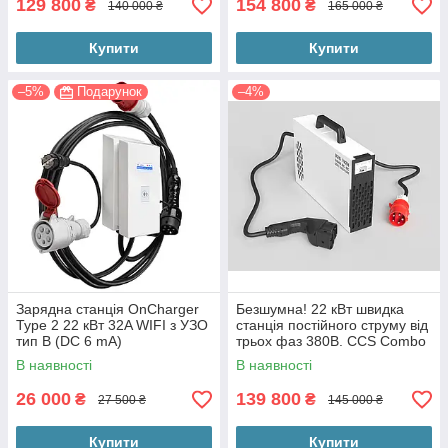
129 800
154 800
₴
₴
140 000 ₴
165 000 ₴
Купити
Купити
–5%
Подарунок
–4%
Зарядна станція OnCharger
Безшумна! 22 кВт швидка
Type 2 22 кВт 32A WIFI з УЗО
станція постійного струму від
тип B (DC 6 mA)
трьох фаз 380В. CCS Combo
2 для Rivian R1T, Ford F150,
В наявності
В наявності
Lucid Air, BMW iX
26 000
139 800
₴
₴
27 500 ₴
145 000 ₴
Купити
Купити