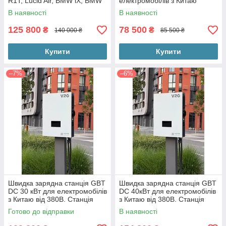
R1T, Lucid Air, BMW iX, BMW
електромобілів з Китаю
i4 CCS 1 CCS 2 DC
В наявності
В наявності
125 800
78 500
₴
₴
140 000 ₴
85 500 ₴
Купити
Купити
–7%
–6%
Швидка зарядна станція GBT
Швидка зарядна станція GBT
DC 30 кВт для електромобілів
DC 40кВт для електромобілів
з Китаю від 380В. Станція
з Китаю від 380В. Станція
постійного струму 200-1000V
постійного струму 200-1000V
Готово до відправки
В наявності
DC.
DC.