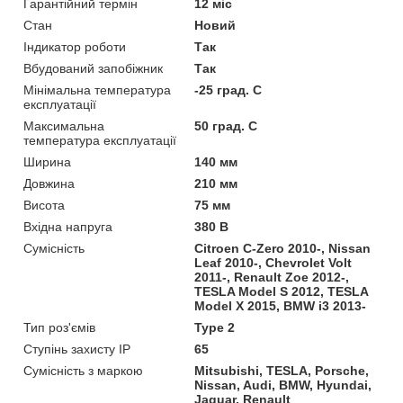
Гарантійний термін
12 міс
Стан
Новий
Індикатор роботи
Так
Вбудований запобіжник
Так
Мінімальна температура
-25 град. C
експлуатації
Максимальна
50 град. C
температура експлуатації
Ширина
140 мм
Довжина
210 мм
Висота
75 мм
Вхідна напруга
380 В
Сумісність
Citroen C-Zero 2010-, Nissan
Leaf 2010-, Chevrolet Volt
2011-, Renault Zoe 2012-,
TESLA Model S 2012, TESLA
Model X 2015, BMW i3 2013-
Тип роз'ємів
Type 2
Ступінь захисту IP
65
Сумісність з маркою
Mitsubishi, TESLA, Porsche,
Nissan, Audi, BMW, Hyundai,
Jaguar, Renault