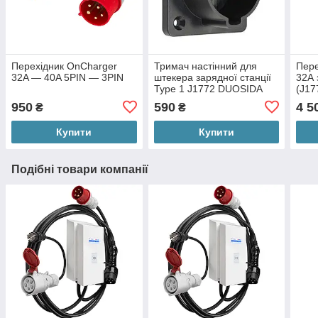
Перехідник OnCharger
Тримач настінний для
Пере
32A — 40A 5PIN — 3PIN
штекера зарядної станції
32А 
Type 1 J1772 DUOSIDA
(J17
950
590
4 5
₴
₴
Купити
Купити
Подібні товари компанії