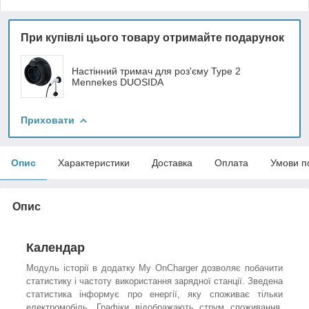
При купівлі цього товару отримайте подарунок
Настінний тримач для роз'єму Type 2
Mennekes DUOSIDA
Приховати
Опис
Характеристики
Доставка
Оплата
Умови п
Опис
Календар
Модуль історії в додатку My OnCharger дозволяє побачити
статистику і частоту використання зарядної станції. Зведена
статистика інформує про енергії, яку споживає тільки
електромобіль. Графіки відображають струм споживання,