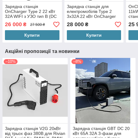
Зарядна станція
Зарядна станція для
OnCh
OnCharger Type 2 22 кВт
електромобілів Type 2
11k
32A WIFI з УЗО тип B (DC
3x32A 22 кВт OnCharger
стан
6 mA)
WIFI NFC (OC3P-32A-
елек
26 000
28 000
25 
₴
₴
27 500 ₴
Type2)
Typ
Купити
Купити
Акційні пропозиції та новинки
–10%
–8%
Зарядна станція V2G 20кВт
Зарядна станція GBT DC 20
від трьох фаз 380В для Rivian
кВт 65А 32А 3-фази для