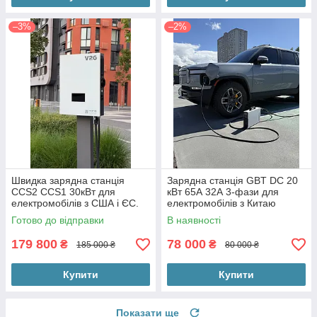
–3%
–2%
Швидка зарядна станція
Зарядна станція GBT DC 20
CCS2 CCS1 30кВт для
кВт 65А 32А 3-фази для
електромобілів з США і ЄС.
електромобілів з Китаю
Станція постійного струму до
Готово до відправки
В наявності
1000V DC.
179 800
78 000
₴
₴
185 000 ₴
80 000 ₴
Купити
Купити
Показати ще