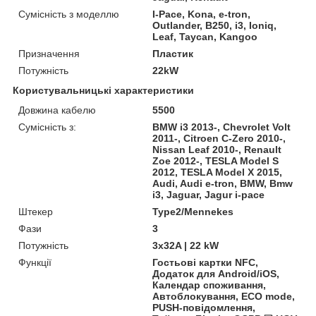
Сумісність з моделлю
I-Pace, Kona, e-tron,
Outlander, B250, i3, Ioniq,
Leaf, Taycan, Kangoo
Призначення
Пластик
Потужність
22kW
Користувальницькі характеристики
Довжина кабелю
5500
Сумісність з:
BMW i3 2013-, Chevrolet Volt
2011-, Citroen C-Zero 2010-,
Nissan Leaf 2010-, Renault
Zoe 2012-, TESLA Model S
2012, TESLA Model X 2015,
Audi, Audi e-tron, BMW, Bmw
i3, Jaguar, Jagur i-pace
Штекер
Type2/Mennekes
Фази
3
Потужність
3x32A | 22 kW
Функції
Гостьові картки NFC,
Додаток для Android/iOS,
Календар споживання,
Автоблокування, ECO mode,
PUSH-повідомлення,