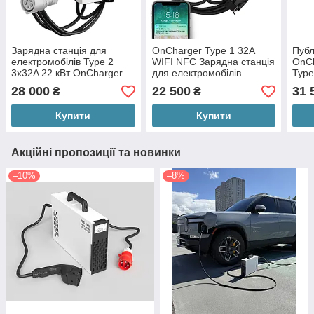
Зарядна станція для
OnCharger Type 1 32A
Публ
електромобілів Type 2
WIFI NFC Зарядна станція
OnCh
3x32A 22 кВт OnCharger
для електромобілів
Type
WIFI NFC (OC3P-32A-
(OC1B-32A-J1772)
для 
28 000
22 500
31 
₴
₴
Type2)
NFC
Купити
Купити
Акційні пропозиції та новинки
–10%
–8%