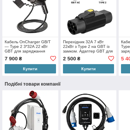
Кабель OnCharger GB/T
Перехідник 32А 7 кВт
Кабе
— Type 2 3*32А 22 кВт
22кВт з Type 2 на GBT із
Type
GBT для заряджання
замком. Адаптер GBT для
заря
електромобілів із Китаю
швидкої зарядки
Кит
7 900
2 500
5 4
₴
₴
електромобілів з Китаю
Купити
Купити
Подібні товари компанії