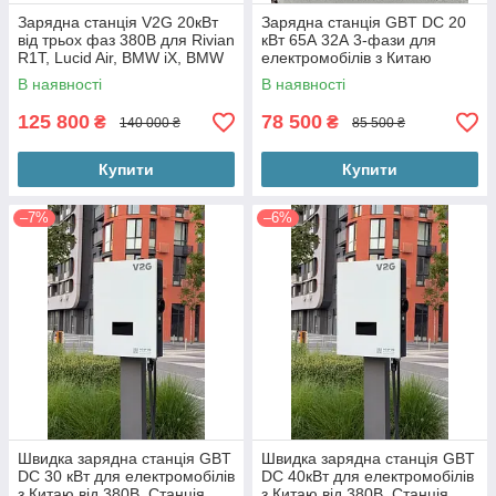
Зарядна станція V2G 20кВт
Зарядна станція GBT DC 20
від трьох фаз 380В для Rivian
кВт 65А 32А 3-фази для
R1T, Lucid Air, BMW iX, BMW
електромобілів з Китаю
i4 CCS 1 CCS 2 DC
В наявності
В наявності
125 800
78 500
₴
₴
140 000 ₴
85 500 ₴
Купити
Купити
–7%
–6%
Швидка зарядна станція GBT
Швидка зарядна станція GBT
DC 30 кВт для електромобілів
DC 40кВт для електромобілів
з Китаю від 380В. Станція
з Китаю від 380В. Станція