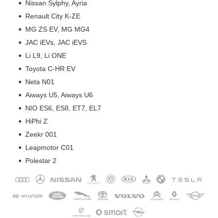
Nissan Sylphy, Ayria
Renault City K-ZE
MG ZS EV, MG MG4
JAC iEVs, JAC iEVS
Li L9, Li ONE
Toyota C-HR EV
Neta N01
Aiways U5, Aiways U6
NIO ES6, ES8, ET7, EL7
HiPhi Z
Zeekr 001
Leapmotor C01
Polestar 2