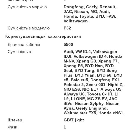
Сумісність з маркою
Dongfeng, Geely, Renault,
JAC, Nissan, MG, Audi,
Honda, Toyota, BYD, FAW,
Volkswagen
Сумісність з моделлю
P32
Користувальницькі характеристики
Довжина кабелю
5500
Сумісність з:
Audi, VW ID.4, Volkswagen
ID.6, Volkswagen ID 4, Honda
M-NV, Xpeng G3, Xpeng P7,
Xpeng P5, BYD Han, BYD
Seal, BYD Tang, BYD Song
Plus, BYD Yuan, BYD e6, BYD
e5, Baic eu5, Dongfeng EX1,
Polestar 2, Zeekr 001, Hiphi Z,
NIO ES6, NIO EL7, Aiways U5,
Aiways U6, Toyota C-HR, Li
L9, Li ONE, MG ZS EV, JAC
iEVs, Nissan Sylphy, Nissan
Ayria, Geely Emgrand,
Weltmeister EX5, Honda eNS1
Штекер
GB/T | gbt
Фази
1