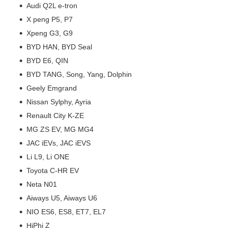
Audi Q2L e-tron
X peng P5, P7
Xpeng G3, G9
BYD HAN, BYD Seal
BYD E6, QIN
BYD TANG, Song, Yang, Dolphin
Geely Emgrand
Nissan Sylphy, Ayria
Renault City K-ZE
MG ZS EV, MG MG4
JAC iEVs, JAC iEVS
Li L9, Li ONE
Toyota C-HR EV
Neta N01
Aiways U5, Aiways U6
NIO ES6, ES8, ET7, EL7
HiPhi Z