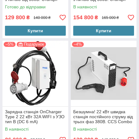
постійного струму 200-1000V
постійного струму 200-1000V
Готово до відправки
В наявності
DC.
DC.
129 800
154 800
₴
₴
140 000 ₴
165 000 ₴
Купити
Купити
–5%
Подарунок
–4%
Зарядна станція OnCharger
Безшумна! 22 кВт швидка
Type 2 22 кВт 32A WIFI з УЗО
станція постійного струму від
тип B (DC 6 mA)
трьох фаз 380В. CCS Combo
2 для Rivian R1T, Ford F150,
В наявності
В наявності
Lucid Air, BMW iX