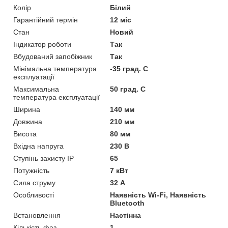
Колір
Білий
Гарантійний термін
12 міс
Стан
Новий
Індикатор роботи
Так
Вбудований запобіжник
Так
Мінімальна температура
-35 град. C
експлуатації
Максимальна
50 град. C
температура експлуатації
Ширина
140 мм
Довжина
210 мм
Висота
80 мм
Вхідна напруга
230 В
Ступінь захисту IP
65
Потужність
7 кВт
Сила струму
32 А
Особливості
Наявність Wi-Fi, Наявність
Bluetooth
Встановлення
Настінна
Кількість фаз
1