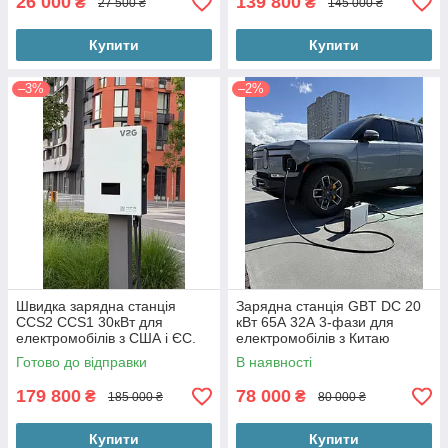
26 000
139 800
₴
₴
27 500 ₴
145 000 ₴
Купити
Купити
–3%
–2%
Швидка зарядна станція
Зарядна станція GBT DC 20
CCS2 CCS1 30кВт для
кВт 65А 32А 3-фази для
електромобілів з США і ЄС.
електромобілів з Китаю
Станція постійного струму до
Готово до відправки
В наявності
1000V DC.
179 800
78 000
₴
₴
185 000 ₴
80 000 ₴
Купити
Купити