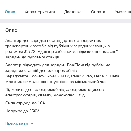
Опис
Характеристики
Доставка
Оплата
Умови п
Опис
Адаптер для зарядки нестандартних електричних
транспортних засобів від публічних зарядних станцій з
роз'ємом J1772. Адаптер забезпечує підключення власної
зарядки до публічної станції.
Адаптер підходить для зарядки
EcoFlow
від публічних
зарядних станцій для електромобілів.
Заряджайте EcoFlow River 2 Max, River 2 Pro, Delta 2, Delta
Max з максимальною потужністю за мінімальний час.
Підходить для: електромобілів, электромотоциклов,
електроскутерів, сігвеях, моноколес, і т. д.
Сила струму: до 16А
Напруга: до 250V
Приховати