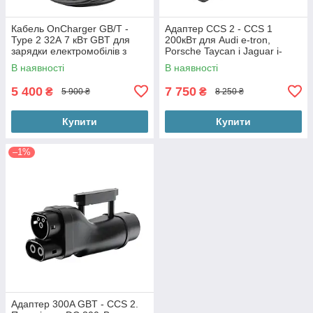
Кабель OnCharger GB/T -
Адаптер CCS 2 - CCS 1
Type 2 32А 7 кВт GBT для
200кВт для Audi e-tron,
зарядки електромобілів з
Porsche Taycan і Jaguar i-
Китаю
pace з США
В наявності
В наявності
5 400
7 750
₴
₴
5 900 ₴
8 250 ₴
Купити
Купити
–1%
Адаптер 300A GBT - CCS 2.