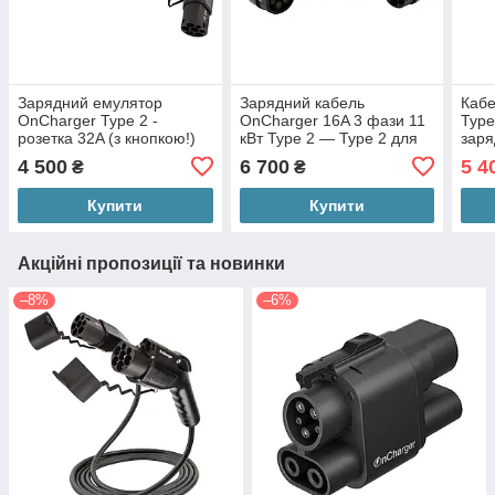
Зарядний емулятор
Зарядний кабель
Кабе
OnCharger Type 2 -
OnCharger 16A 3 фази 11
Type
розетка 32A (з кнопкою!)
кВт Type 2 — Type 2 для
заря
електромобілів
Кит
4 500
6 700
5 4
₴
₴
Купити
Купити
Акційні пропозиції та новинки
–8%
–6%