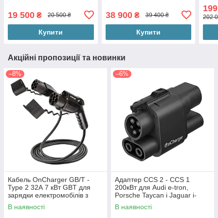
Tesla Зарядка Audi BMW
електромобілів з Європи
ЄС. 
199
Jaguar Taycan
на станціях GBT DC.
стру
19 500
38 900
₴
₴
20 500 ₴
39 400 ₴
202 0
Купити
Купити
Акційні пропозиції та новинки
–8%
–6%
Кабель OnCharger GB/T -
Адаптер CCS 2 - CCS 1
Type 2 32А 7 кВт GBT для
200кВт для Audi e-tron,
зарядки електромобілів з
Porsche Taycan і Jaguar i-
Китаю
pace з США
В наявності
В наявності