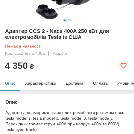
Адаптер CCS 2 - Nacs 400A 250 кВт для
електромобілів Tesla із США
Немає в наявності
Код: ccs2-tesla-400a
Роздріб
4 350
₴
Опис
Характеристики
Доставка
Оплата
Умови п
Опис
Адаптер для американських електромобілів з роз'ємом nacs :
tesla model s, tesla model x, tesla model 3, tesla mode y.
Перехідник тримає струм 400А при напрузі 400V та 800V(
tesla cybertruck)