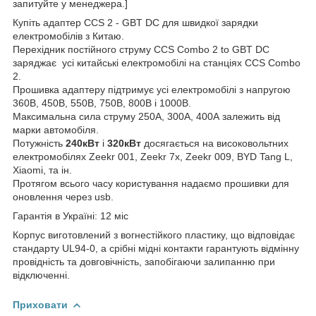
запитуйте у менеджера.]
Купіть адаптер CCS 2 - GBT DC для швидкої зарядки
електромобілів з Китаю.
Перехідник постійного струму CCS Combo 2 to GBT DC
заряджає усі китайські електромобілі на станціях CCS Combo
2.
Прошивка адаптеру підтримує усі електромобілі з напругою
360В, 450В, 550В, 750В, 800В і 1000В.
Максимальна сила струму 250А, 300А, 400А залежить від
марки автомобіля.
Потужність
240кВт
і
320кВт
досягається на високовольтних
електромобілях Zeekr 001, Zeekr 7x, Zeekr 009, BYD Tang L,
Xiaomi, та ін.
Протягом всього часу користування надаємо прошивки для
оновлення через usb.
Гарантія в Україні: 12 міс
Корпус виготовлений з вогнестійкого пластику, що відповідає
стандарту UL94-0, а срібні мідні контакти гарантують відмінну
провідність та довговічність, запобігаючи залипанню при
відключенні.
Приховати