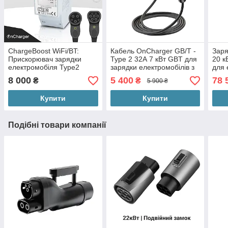
ChargeBoost WiFi/BT:
Кабель OnCharger GB/T -
Заря
Прискорювач зарядки
Type 2 32А 7 кВт GBT для
20 к
електромобіля Type2
зарядки електромобілів з
для 
Type1 GBT від мережі
Китаю
Кит
8 000
5 400
78 
₴
₴
5 900 ₴
220V Балансування
потужності дома
Купити
Купити
Подібні товари компанії