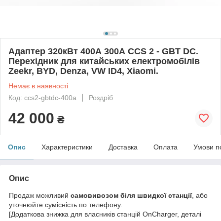
Адаптер 320кВт 400А 300А CCS 2 - GBT DC.
Перехідник для китайських електромобілів
Zeekr, BYD, Denza, VW ID4, Xiaomi.
Немає в наявності
Код: ccs2-gbtdc-400a
Роздріб
42 000
₴
Опис
Характеристики
Доставка
Оплата
Умови п
Опис
Продаж можливий
самовивозом біля швидкої станції
, або
уточнюйте сумісність по телефону.
[Додаткова знижка для власників станцій OnCharger, деталі